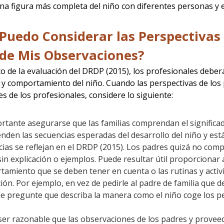
na figura más completa del niño con diferentes personas y 
Puedo Considerar las Perspectivas
 de Mis Observaciones?
to de la evaluación del DRDP (2015), los profesionales deber
o y comportamiento del niño. Cuando las perspectivas de los 
s de los profesionales, considere lo siguiente:
rtante asegurarse que las familias comprendan el significa
den las secuencias esperadas del desarrollo del niño y es
ias se reflejan en el DRDP (2015). Los padres quizá no com
sin explicación o ejemplos. Puede resultar útil proporcionar 
amiento que se deben tener en cuenta o las rutinas y activi
ión. Por ejemplo, en vez de pedirle al padre de familia que d
 le pregunte que describa la manera como el niño coge los p
er razonable que las observaciones de los padres y proveedo