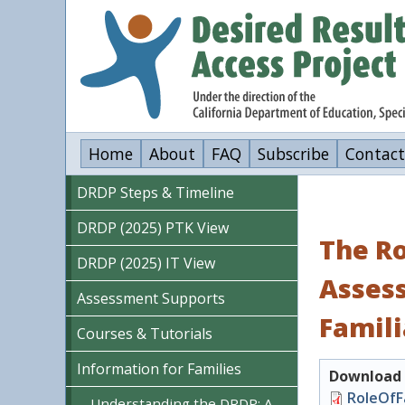
Skip
to
main
content
Home
About
FAQ
Subscribe
Contact
DRDP Steps & Timeline
DRDP (2025) PTK View
The Ro
DRDP (2025) IT View
Assess
Assessment Supports
Famili
Courses & Tutorials
Information for Families
Download o
Document
RoleOfF
Understanding the DRDP: A