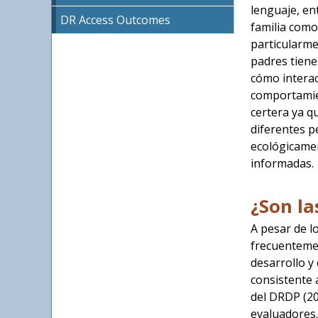
lenguaje, en
DR Access Outcomes
familia como
particularme
padres tiene
cómo interac
comportamien
certera ya q
diferentes p
ecológicamen
informadas.
¿Son la
A pesar de l
frecuentemen
desarrollo y
consistente 
del DRDP (20
evaluadores