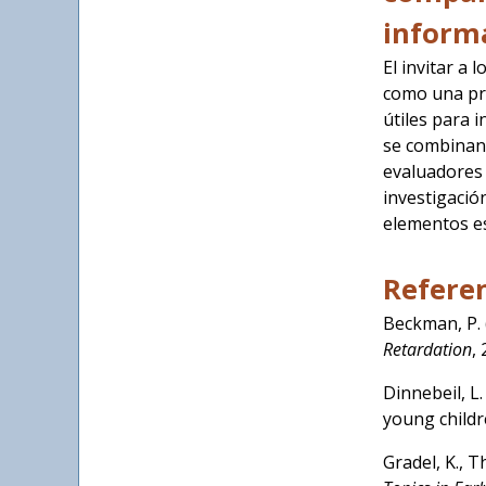
informa
El invitar a
como una prá
útiles para 
se combinan 
evaluadores 
investigació
elementos es
Refere
Beckman, P. 
Retardation
,
Dinnebeil, L
young childre
Gradel, K., 