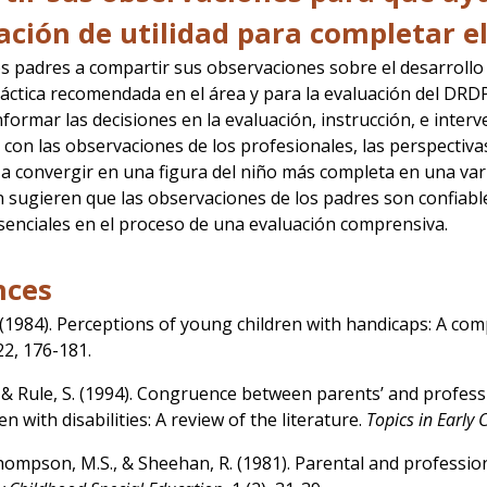
ción de utilidad para completar e
 los padres a compartir sus observaciones sobre el desarrol
ctica recomendada en el área y para la evaluación del DRDP
informar las decisiones en la evaluación, instrucción, e inte
con las observaciones de los profesionales, las perspectiva
a convergir en una figura del niño más completa en una var
n sugieren que las observaciones de los padres son confiabl
enciales en el proceso de una evaluación comprensiva.
nces
(1984). Perceptions of young children with handicaps: A co
 22, 176-181.
. & Rule, S. (1994). Congruence between parents’ and profe
n with disabilities: A review of the literature.
Topics in Early
Thompson, M.S., & Sheehan, R. (1981). Parental and professi