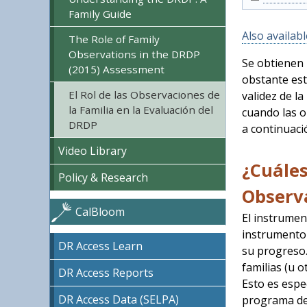
Family Guide
Also availabl
The Role of Family
Observations in the DRDP
Se obtienen 
(2015) Assessment
obstante est
El Rol de las Observaciones de
validez de l
la Familia en la Evaluación del
cuando las o
DRDP
a continuaci
Video Library
¿Cuáles
Policy & Research
Observ
CalBloom
El instrumen
instrumento 
DR Access Learn
su progreso.
familias (u 
DR Access Reports
Esto es espe
DR Access Data (SELPA)
programa de 