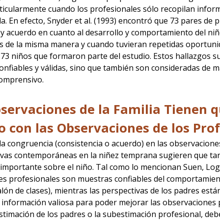
rticularmente cuando los profesionales sólo recopilan infor
a. En efecto, Snyder et al. (1993) encontró que 73 pares de p
 y acuerdo en cuanto al desarrollo y comportamiento del n
 de la misma manera y cuando tuvieran repetidas oportunid
 73 niños que formaron parte del estudio. Estos hallazgos s
confiables y válidas, sino que también son consideradas de 
comprensivo.
servaciones de la Familia Tienen 
 con las Observaciones de los Pro
la congruencia (consistencia o acuerdo) en las observacione
ivas contemporáneas en la niñez temprana sugieren que tan
importante sobre el niño. Tal como lo mencionan Suen, Log
s profesionales son muestras confiables del comportamient
alón de clases), mientras las perspectivas de los padres es
información valiosa para poder mejorar las observaciones pr
stimación de los padres o la subestimación profesional, deb