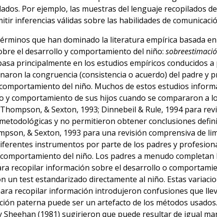
lados. Por ejemplo, las muestras del lenguaje recopilados 
tir inferencias válidas sobre las habilidades de comunicación
términos que han dominado la literatura empírica basada en la
obre el desarrollo y comportamiento del niño:
sobreestimaci
basa principalmente en los estudios empíricos conducidos a 
naron la congruencia (consistencia o acuerdo) del padre y p
 comportamiento del niño. Muchos de estos estudios inform
lo y comportamiento de sus hijos cuando se compararon a lo
 Thompson, & Sexton, 1993; Dinnebeil & Rule, 1994 para revis
 metodológicas y no permitieron obtener conclusiones defini
pson, & Sexton, 1993 para una revisión comprensiva de limi
ferentes instrumentos por parte de los padres y profesiona
 comportamiento del niño. Los padres a menudo completan las
ra recopilar información sobre el desarrollo o comportamie
n un test estandarizado directamente al niño. Estas variac
ra recopilar información introdujeron confusiones que llev
ión paterna puede ser un artefacto de los métodos usados.
Sheehan (1981) sugirieron que puede resultar de igual ma