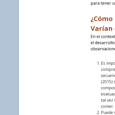
para tener u
¿Cómo 
Varían
En el contex
el desarroll
observacione
Es impo
compren
secuenc
(2015) 
comport
evaluac
tal vez
comer.
Puede s