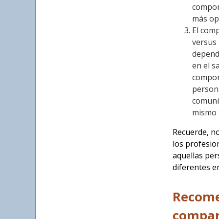
comport
más opo
El comp
versus 
depende
en el s
comport
persona
comunic
mismo 
Recuerde, no
los profesio
aquellas per
diferentes e
Recomen
compar