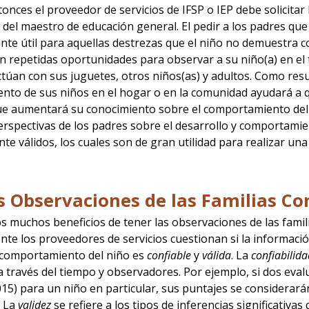
tonces el proveedor de servicios de IFSP o IEP debe solicita
 del maestro de educación general. El pedir a los padres q
nte útil para aquellas destrezas que el niño no demuestra c
n repetidas oportunidades para observar a su niño(a) en el 
túan con sus juguetes, otros niños(as) y adultos. Como resul
to de sus niños en el hogar o en la comunidad ayudará a q
ue aumentará su conocimiento sobre el comportamiento del n
erspectivas de los padres sobre el desarrollo y comportami
te válidos, los cuales son de gran utilidad para realizar una
s Observaciones de las Familias Con
os muchos beneficios de tener las observaciones de las famil
te los proveedores de servicios cuestionan si la informaci
 comportamiento del niño es
confiable
y
válida
. La
confiabilida
a través del tiempo y observadores. Por ejemplo, si dos eva
15) para un niño en particular, sus puntajes se considerará
. La
validez
se refiere a los tipos de inferencias significativa