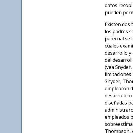
datos recopi
pueden permi
Existen dos 
los padres s
paternal se 
cuales exami
desarrollo y
del desarrol
(vea Snyder,
limitaciones
Snyder, Thom
emplearon di
desarrollo o
diseñadas pa
administraro
empleados pa
sobreestimac
Thompson, y 