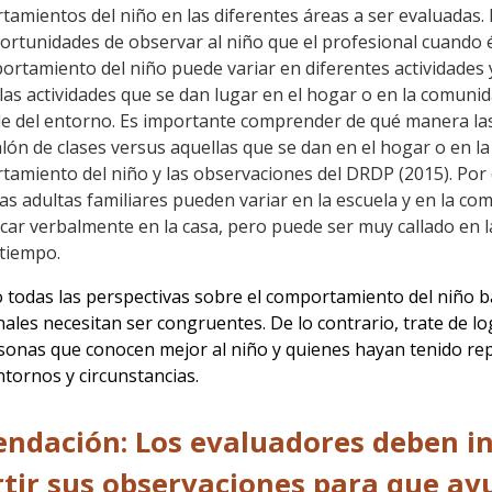
amientos del niño en las diferentes áreas a ser evaluadas
rtunidades de observar al niño que el profesional cuando é
ortamiento del niño puede variar en diferentes actividades 
las actividades que se dan lugar en el hogar o en la comun
 del entorno. Es importante comprender de qué manera las 
alón de clases versus aquellas que se dan en el hogar o en l
amiento del niño y las observaciones del DRDP (2015). Por e
s adultas familiares pueden variar en la escuela y en la co
ar verbalmente en la casa, pero puede ser muy callado en 
tiempo.
 todas las perspectivas sobre el comportamiento del niño b
nales necesitan ser congruentes. De lo contrario, trate de l
sonas que conocen mejor al niño y quienes hayan tenido re
ntornos y circunstancias.
dación: Los evaluadores deben inv
tir sus observaciones para que ay