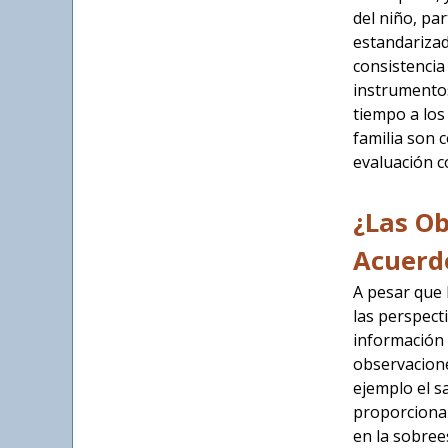
del niño, pa
estandarizad
consistencia
instrumentos
tiempo a los
familia son 
evaluación 
¿Las Ob
Acuerdo
A pesar que 
las perspect
información 
observacione
ejemplo el s
proporciona 
en la sobree