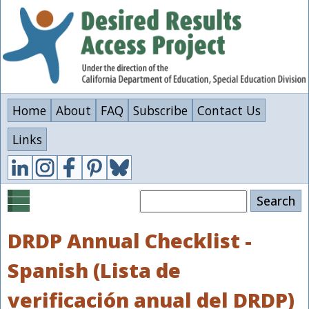
Skip
to
main
content
Home
About
FAQ
Subscribe
Contact Us
Links
Search
DRDP Annual Checklist -
Spanish (Lista de
verificación anual del DRDP)