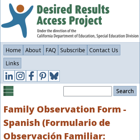
Skip
to
main
content
Home
About
FAQ
Subscribe
Contact Us
Links
Search
Family Observation Form -
Spanish (Formulario de
Observación Familiar: